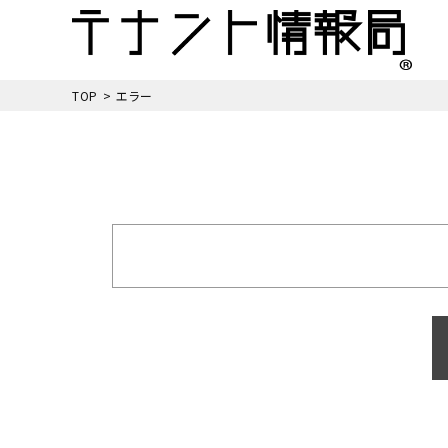
TOP
>
エラー