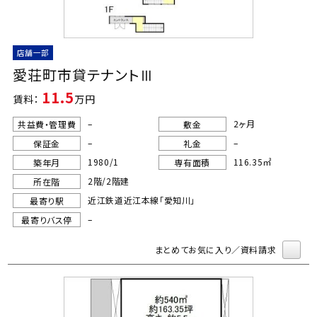
店舗一部
愛荘町市貸テナントⅢ
11.5
賃料：
万円
–
2ヶ月
共益費・管理費
敷金
–
–
保証金
礼金
1980/1
116.35㎡
築年月
専有面積
2階/2階建
所在階
近江鉄道近江本線「愛知川」
最寄り駅
–
最寄りバス停
まとめてお気に入り／資料請求