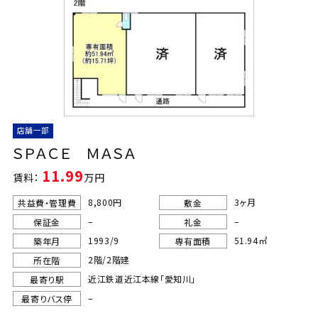
店舗一部
ＳＰＡＣＥ ＭＡＳＡ
11.99
賃料：
万円
8,800円
3ヶ月
共益費・管理費
敷金
–
–
保証金
礼金
1993/9
51.94㎡
築年月
専有面積
2階/2階建
所在階
近江鉄道近江本線「愛知川」
最寄り駅
–
最寄りバス停