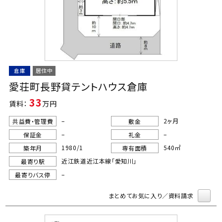
倉庫
居住中
愛荘町長野貸テントハウス倉庫
33
賃料：
万円
–
2ヶ月
共益費・管理費
敷金
–
–
保証金
礼金
1980/1
540㎡
築年月
専有面積
近江鉄道近江本線「愛知川」
最寄り駅
–
最寄りバス停
まとめてお気に入り／資料請求