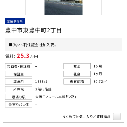
店舗事務所
豊中市東豊中町2丁目
■(約27坪)保証会社加入要。
25.3
賃料：
万円
–
1ヶ月
共益費・管理費
敷金
–
1ヶ月
保証金
礼金
1988/1
90.72㎡
築年月
専有面積
3階/3階建
所在階
大阪モノレール本線「少路」
最寄り駅
–
最寄りバス停
まとめてお気に入り／資料請求