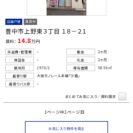
店舗戸建
賃貸中
豊中市上野東３丁目 １８－２１
14.8
賃料：
万円
–
2ヶ月
共益費・管理費
敷金
–
2ヶ月
保証金
礼金
1970/2
58.56㎡
築年月
専有面積
大阪モノレール本線「少路」
最寄り駅
–
最寄りバス停
まとめてお気に入り／資料請求
1ページ中1ページ目
お気に入り物件を見る