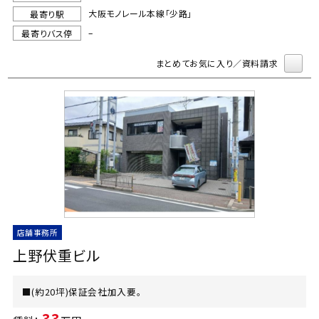
大阪モノレール本線「少路」
最寄り駅
–
最寄りバス停
まとめてお気に入り／資料請求
店舗事務所
上野伏重ビル
■(約20坪)保証会社加入要。
33