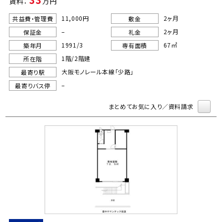
賃料：
万円
11,000円
2ヶ月
共益費・管理費
敷金
–
2ヶ月
保証金
礼金
1991/3
67㎡
築年月
専有面積
1階/2階建
所在階
大阪モノレール本線「少路」
最寄り駅
–
最寄りバス停
まとめてお気に入り／資料請求