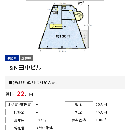
事務所
居住中
T&N田中ビル
■(約39坪)保証会社加入要。
22
賃料：
万円
–
66万円
共益費・管理費
敷金
–
66万円
保証金
礼金
1979/3
130㎡
築年月
専有面積
3階/3階建
所在階