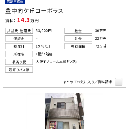
店舗事務所
豊中向ケ丘コーポラス
14.3
賃料：
万円
33,000円
30万円
共益費・管理費
敷金
–
22万円
保証金
礼金
1976/11
72.5㎡
築年月
専有面積
1階/7階建
所在階
大阪モノレール本線「少路」
最寄り駅
–
最寄りバス停
まとめてお気に入り／資料請求