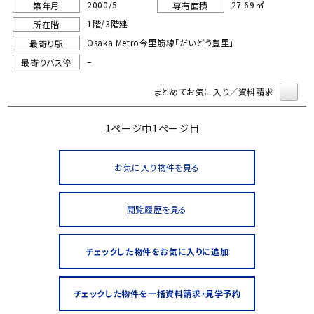
2000/5
27.69㎡
築年月
専有面積
1階/3階建
所在階
Osaka Metro今里筋線「だいどう豊里」
最寄り駅
–
最寄りバス停
まとめてお気に入り／資料請求
1ページ中1ページ目
お気に入り物件を見る
閲覧履歴を見る