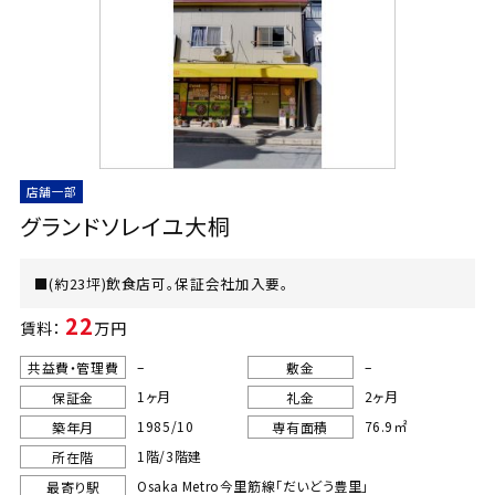
店舗一部
グランドソレイユ大桐
■(約23坪)飲食店可。保証会社加入要。
22
賃料：
万円
–
–
共益費・管理費
敷金
1ヶ月
2ヶ月
保証金
礼金
1985/10
76.9㎡
築年月
専有面積
1階/3階建
所在階
Osaka Metro今里筋線「だいどう豊里」
最寄り駅