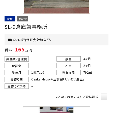
倉庫
賃貸中
SL-9倉庫兼事務所
■(約240坪)保証会社加入要。
165
賃料：
万円
–
4ヶ月
共益費・管理費
敷金
–
2ヶ月
保証金
礼金
1987/10
792㎡
築年月
専有面積
Osaka Metro今里筋線「だいどう豊里」
最寄り駅
–
最寄りバス停
まとめてお気に入り／資料請求