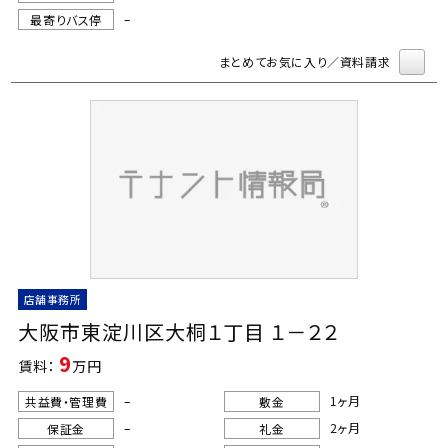
–
最寄りバス停
まとめてお気に入り／資料請求
店舗事務所
大阪市東淀川区大桐１丁目 １－２２
9
賃料：
万円
–
1ヶ月
共益費・管理費
敷金
–
2ヶ月
保証金
礼金