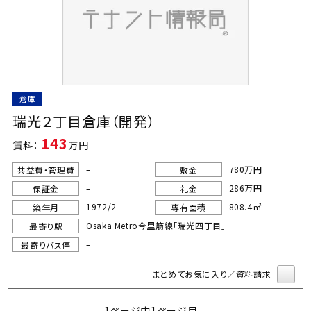
倉庫
瑞光２丁目倉庫（開発）
143
賃料：
万円
–
780万円
共益費・管理費
敷金
–
286万円
保証金
礼金
1972/2
808.4㎡
築年月
専有面積
Osaka Metro今里筋線「瑞光四丁目」
最寄り駅
–
最寄りバス停
まとめてお気に入り／資料請求
1ページ中1ページ目