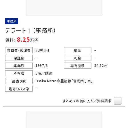
事務所
テラートⅠ（事務所）
8.25
賃料：
万円
8,800円
–
共益費・管理費
敷金
–
–
保証金
礼金
1997/3
54.52㎡
築年月
専有面積
5階/7階建
所在階
Osaka Metro今里筋線「瑞光四丁目」
最寄り駅
–
最寄りバス停
まとめてお気に入り／資料請求